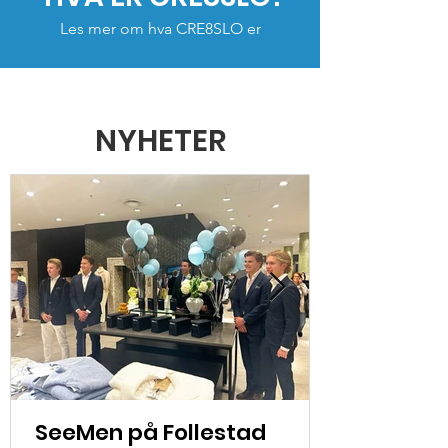
Les mer om hva CRE8SLO er
NYHETER
SeeMen på Follestad