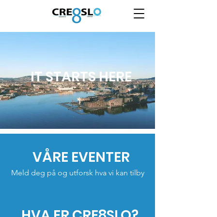
IT STARTS HERE
VÅRE EVENTER
Meld deg på og utforsk hva vi kan tilby
HVA ER CRE8SLO?